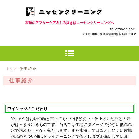
衣類のアフターケア＆しみ抜きはニッセンクリーニングへ
TEL0550-83-3341
〒412-0043静岡県御殿場市新橋823-2
トップ
›
仕 事 紹 介
仕 事 紹 介
ワイシャツのこだわり
Yシャツはお店の顔と言ってもいいほど洗い・仕上げに他店との差
がはっきり出るものです。当店では生地にダメージの少ない低温温
水で汚れをしっかり落とします。また水洗いでは落としにくい皮脂
汚れのきつい物はドライクーニングで落としダブル洗いしていま