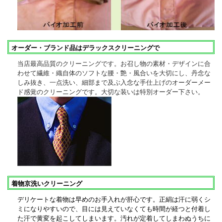
オーダー・ブランド品はデラックスクリーニングで
当店最高品質のクリーニングです。お召し物の素材・デザインに合
わせて繊維・織自体のソフトな腰・艶・風合いを大切にし、丹念な
しみ抜き、一点洗い、細部まで及ぶ入念な手仕上げのオーダーメー
ド感覚のクリーニングです。大切な装いは特別オーダー下さい。
着物京洗いクリーニング
デリケートな着物は早めのお手入れが肝心です。正絹は汗に弱くシ
ミになりやすいので、目には見えていなくても時間が経つと付着し
た汗で黄変を起こしてしまいます。汚れが定着してしまわぬうちに